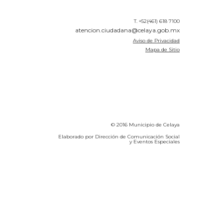
T. +52(461) 618 7100
atencion.ciudadana@celaya.gob.mx
Aviso de Privacidad
Mapa de Sitio
© 2016 Municipio de Celaya
Elaborado por Dirección de Comunicación Social
y Eventos Especiales
Calidad del Aire SEICA
COVID-19