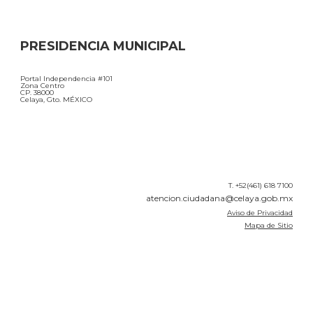
PRESIDENCIA MUNICIPAL
Portal Independencia #101
Zona Centro
CP. 38000
Celaya, Gto. MÉXICO
T. +52(461) 618 7100
atencion.ciudadana@celaya.gob.mx
Aviso de Privacidad
Mapa de Sitio