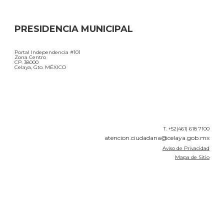
PRESIDENCIA MUNICIPAL
Portal Independencia #101
Zona Centro
CP. 38000
Celaya, Gto. MÉXICO
T. +52(461) 618 7100
atencion.ciudadana@celaya.gob.mx
Aviso de Privacidad
Mapa de Sitio