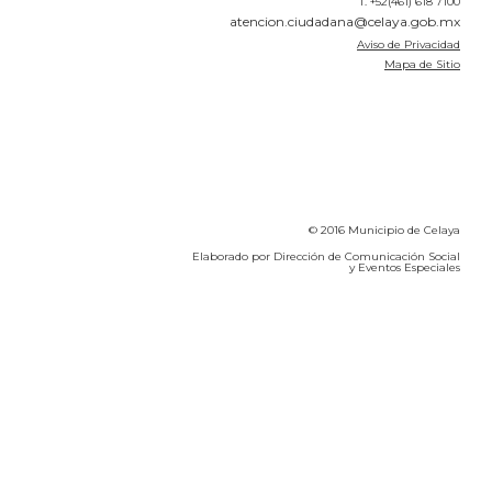
T. +52(461) 618 7100
atencion.ciudadana@celaya.gob.mx
Aviso de Privacidad
Mapa de Sitio
© 2016 Municipio de Celaya
Elaborado por Dirección de Comunicación Social
y Eventos Especiales
Calidad del Aire SEICA
COVID-19