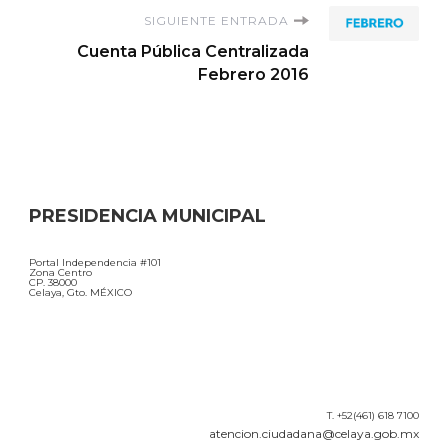
SIGUIENTE ENTRADA
Cuenta Pública Centralizada
Febrero 2016
PRESIDENCIA MUNICIPAL
Portal Independencia #101
Zona Centro
CP. 38000
Celaya, Gto. MÉXICO
T. +52(461) 618 7100
atencion.ciudadana@celaya.gob.mx