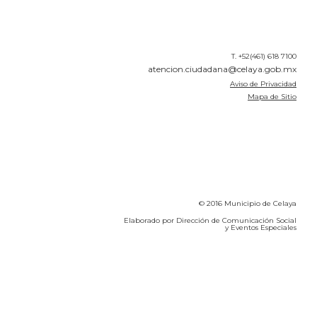
T. +52(461) 618 7100
atencion.ciudadana@celaya.gob.mx
Aviso de Privacidad
Mapa de Sitio
© 2016 Municipio de Celaya
Elaborado por Dirección de Comunicación Social
y Eventos Especiales
Calidad del Aire SEICA