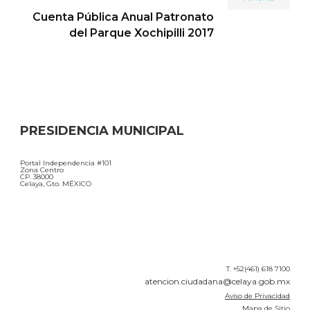
Cuenta Pública Anual Patronato
del Parque Xochipilli 2017
PRESIDENCIA MUNICIPAL
Portal Independencia #101
Zona Centro
CP. 38000
Celaya, Gto. MÉXICO
T. +52(461) 618 7100
atencion.ciudadana@celaya.gob.mx
Aviso de Privacidad
Mapa de Sitio