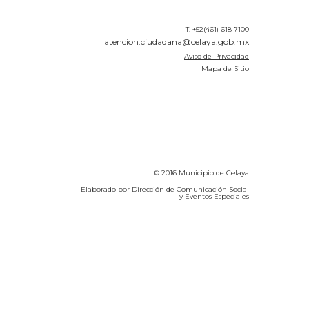
T. +52(461) 618 7100
atencion.ciudadana@celaya.gob.mx
Aviso de Privacidad
Mapa de Sitio
© 2016 Municipio de Celaya
Elaborado por Dirección de Comunicación Social
y Eventos Especiales
Calidad del Aire SEICA
COVID-19