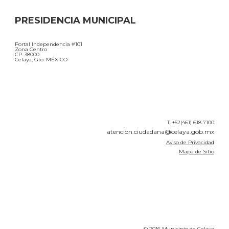
PRESIDENCIA MUNICIPAL
Portal Independencia #101
Zona Centro
CP. 38000
Celaya, Gto. MÉXICO
T. +52(461) 618 7100
atencion.ciudadana@celaya.gob.mx
Aviso de Privacidad
Mapa de Sitio
© 2016 Municipio de Celaya