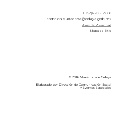
T. +52(461) 618 7100
atencion.ciudadana@celaya.gob.mx
Aviso de Privacidad
Mapa de Sitio
© 2016 Municipio de Celaya
Elaborado por Dirección de Comunicación Social
y Eventos Especiales
Calidad del Aire SEICA
COVID-19