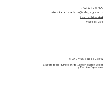
T. +52(461) 618 7100
atencion.ciudadana@celaya.gob.mx
Aviso de Privacidad
Mapa de Sitio
© 2016 Municipio de Celaya
Elaborado por Dirección de Comunicación Social
y Eventos Especiales
Calidad del Aire SEICA
COVID-19