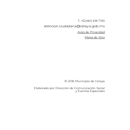
T. +52(461) 618 7100
atencion.ciudadana@celaya.gob.mx
Aviso de Privacidad
Mapa de Sitio
© 2016 Municipio de Celaya
Elaborado por Dirección de Comunicación Social
y Eventos Especiales
Calidad del Aire SEICA