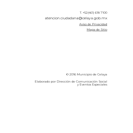
T. +52(461) 618 7100
atencion.ciudadana@celaya.gob.mx
Aviso de Privacidad
Mapa de Sitio
© 2016 Municipio de Celaya
Elaborado por Dirección de Comunicación Social
y Eventos Especiales
Calidad del Aire SEICA
COVID-19