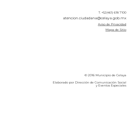
T. +52(461) 618 7100
atencion.ciudadana@celaya.gob.mx
Aviso de Privacidad
Mapa de Sitio
© 2016 Municipio de Celaya
Elaborado por Dirección de Comunicación Social
y Eventos Especiales
Calidad del Aire SEICA
COVID-19