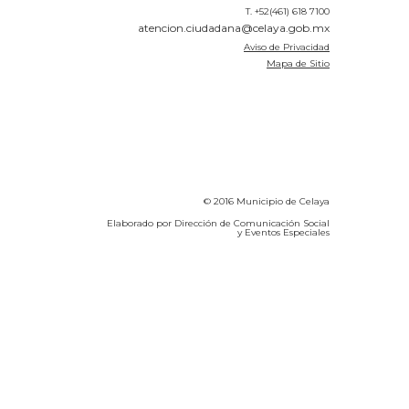
T. +52(461) 618 7100
atencion.ciudadana@celaya.gob.mx
Aviso de Privacidad
Mapa de Sitio
© 2016 Municipio de Celaya
Elaborado por Dirección de Comunicación Social
y Eventos Especiales
Calidad del Aire SEICA
COVID-19