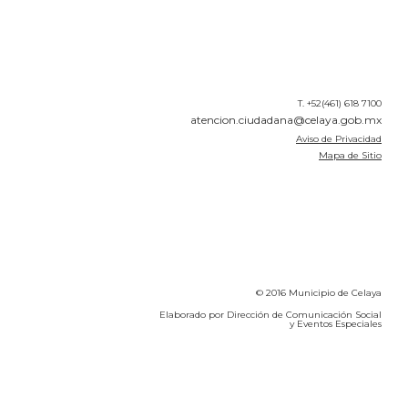
T. +52(461) 618 7100
atencion.ciudadana@celaya.gob.mx
Aviso de Privacidad
Mapa de Sitio
© 2016 Municipio de Celaya
Elaborado por Dirección de Comunicación Social
y Eventos Especiales
Calidad del Aire SEICA