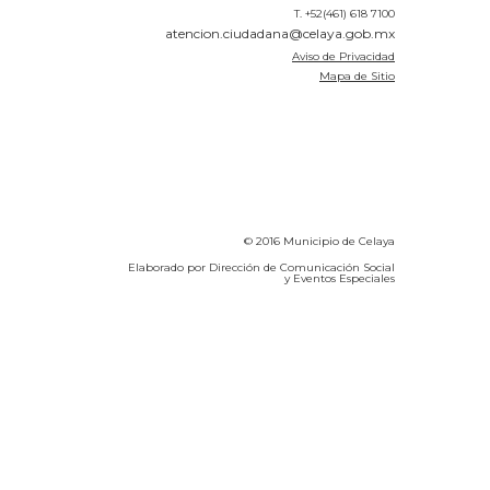
T. +52(461) 618 7100
atencion.ciudadana@celaya.gob.mx
Aviso de Privacidad
Mapa de Sitio
© 2016 Municipio de Celaya
Elaborado por Dirección de Comunicación Social
y Eventos Especiales
Calidad del Aire SEICA
COVID-19