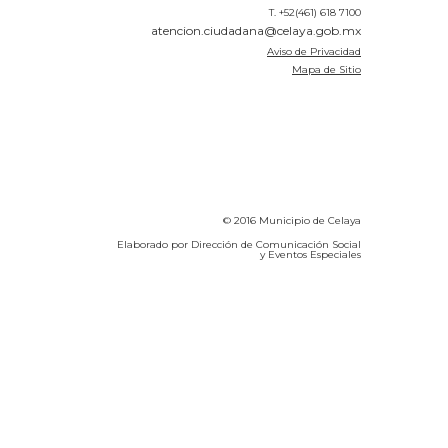
T. +52(461) 618 7100
atencion.ciudadana@celaya.gob.mx
Aviso de Privacidad
Mapa de Sitio
© 2016 Municipio de Celaya
Elaborado por Dirección de Comunicación Social
y Eventos Especiales
Calidad del Aire SEICA
COVID-19