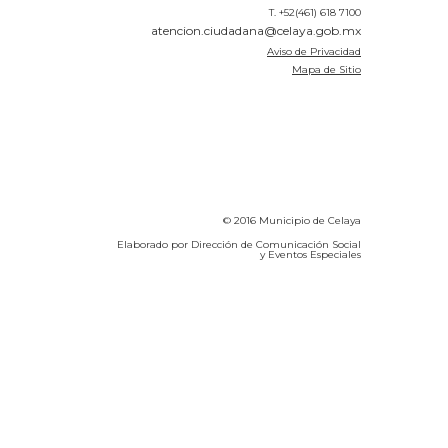
T. +52(461) 618 7100
atencion.ciudadana@celaya.gob.mx
Aviso de Privacidad
Mapa de Sitio
© 2016 Municipio de Celaya
Elaborado por Dirección de Comunicación Social
y Eventos Especiales
Calidad del Aire SEICA
COVID-19