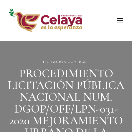
Municipio de Celaya
Portal Oficial del Municipio de Celaya
LICITACIÓN PÚBLICA
PROCEDIMIENTO
LICITACIÓN PÚBLICA
NACIONAL NUM.
DGOP/OFF/LPN-031-
2020 MEJORAMIENTO