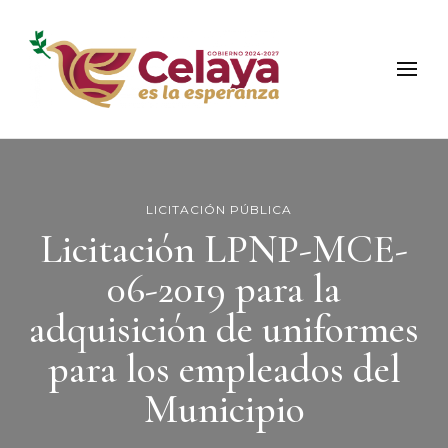
Municipio de Celaya
Portal Oficial del Municipio de Celaya
LICITACIÓN PÚBLICA
Licitación LPNP-MCE-
06-2019 para la
adquisición de uniformes
para los empleados del
Municipio