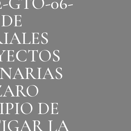
-GTO-06-
 DE
IALES
YECTOS
INARIAS
ZARO
PIO DE
TIGAR LA