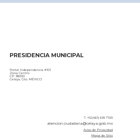
PRESIDENCIA MUNICIPAL
Portal Independencia #101
Zona Centro
CP. 38000
Celaya, Gto. MÉXICO
T. +52(461) 618 7100
atencion.ciudadana@celaya.gob.mx
Aviso de Privacidad
Mapa de Sitio