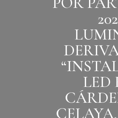
POR PAR
20
LUMI
DERIV
“INSTA
LED
CÁRDE
CELAYA,