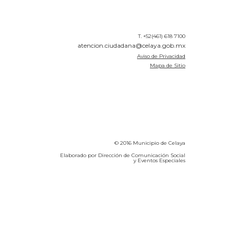
T. +52(461) 618 7100
atencion.ciudadana@celaya.gob.mx
Aviso de Privacidad
Mapa de Sitio
© 2016 Municipio de Celaya
Elaborado por Dirección de Comunicación Social
y Eventos Especiales
Calidad del Aire SEICA
COVID-19