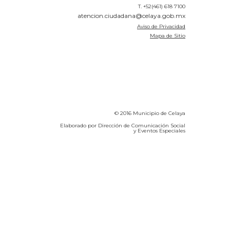
T. +52(461) 618 7100
atencion.ciudadana@celaya.gob.mx
Aviso de Privacidad
Mapa de Sitio
© 2016 Municipio de Celaya
Elaborado por Dirección de Comunicación Social
y Eventos Especiales
Calidad del Aire SEICA
COVID-19