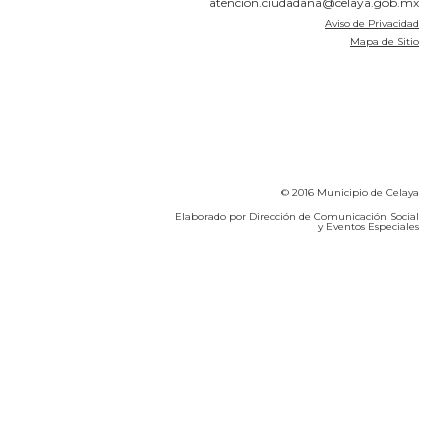
atencion.ciudadana@celaya.gob.mx
Aviso de Privacidad
Mapa de Sitio
© 2016 Municipio de Celaya
Elaborado por Dirección de Comunicación Social
y Eventos Especiales
Calidad del Aire SEICA
COVID-19