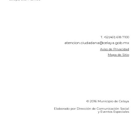
T. +52(461) 618 7100
atencion.ciudadana@celaya.gob.mx
Aviso de Privacidad
Mapa de Sitio
© 2016 Municipio de Celaya
Elaborado por Dirección de Comunicación Social
y Eventos Especiales
Calidad del Aire SEICA