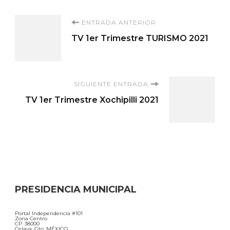
Navegación
ENTRADA ANTERIOR
TV 1er Trimestre TURISMO 2021
de
entradas
SIGUIENTE ENTRADA
TV 1er Trimestre Xochipilli 2021
PRESIDENCIA MUNICIPAL
Portal Independencia #101
Zona Centro
CP. 38000
Celaya, Gto. MÉXICO