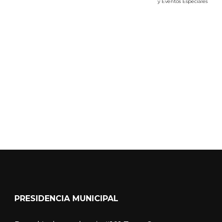
y Eventos Especiales
Calidad del Aire SEICA
COVID-19
PRESIDENCIA MUNICIPAL