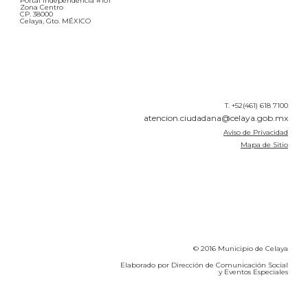
Portal Independencia #101
Zona Centro
CP. 38000
Celaya, Gto. MÉXICO
T. +52(461) 618 7100
atencion.ciudadana@celaya.gob.mx
Aviso de Privacidad
Mapa de Sitio
© 2016 Municipio de Celaya
Elaborado por Dirección de Comunicación Social
y Eventos Especiales