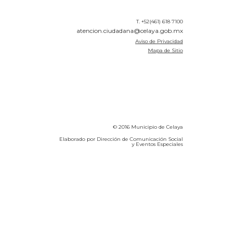
T. +52(461) 618 7100
atencion.ciudadana@celaya.gob.mx
Aviso de Privacidad
Mapa de Sitio
© 2016 Municipio de Celaya
Elaborado por Dirección de Comunicación Social
y Eventos Especiales
Calidad del Aire SEICA
COVID-19