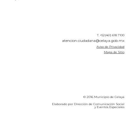
T. +52(461) 618 7100
atencion.ciudadana@celaya.gob.mx
Aviso de Privacidad
Mapa de Sitio
© 2016 Municipio de Celaya
Elaborado por Dirección de Comunicación Social
y Eventos Especiales
Calidad del Aire SEICA