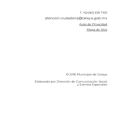
T. +52(461) 618 7100
atencion.ciudadana@celaya.gob.mx
Aviso de Privacidad
Mapa de Sitio
© 2016 Municipio de Celaya
Elaborado por Dirección de Comunicación Social
y Eventos Especiales
Calidad del Aire SEICA
COVID-19