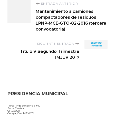
Navegación
ENTRADA ANTERIOR
Mantenimiento a camiones
de
compactadores de residuos
LPNP-MCE-GTO-02-2016 (tercera
entradas
convocatoria)
SIGUIENTE ENTRADA
Título V Segundo Trimestre
IMJUV 2017
PRESIDENCIA MUNICIPAL
Portal Independencia #101
Zona Centro
CP. 38000
Celaya, Gto. MÉXICO