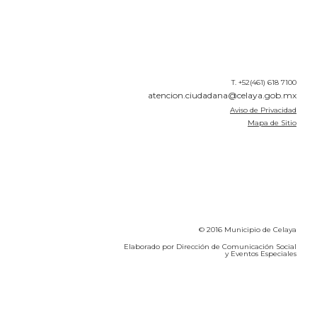
T. +52(461) 618 7100
atencion.ciudadana@celaya.gob.mx
Aviso de Privacidad
Mapa de Sitio
© 2016 Municipio de Celaya
Elaborado por Dirección de Comunicación Social
y Eventos Especiales
Calidad del Aire SEICA