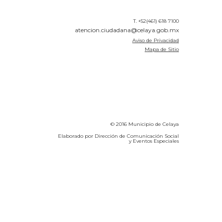
T. +52(461) 618 7100
atencion.ciudadana@celaya.gob.mx
Aviso de Privacidad
Mapa de Sitio
© 2016 Municipio de Celaya
Elaborado por Dirección de Comunicación Social
y Eventos Especiales
Calidad del Aire SEICA
COVID-19