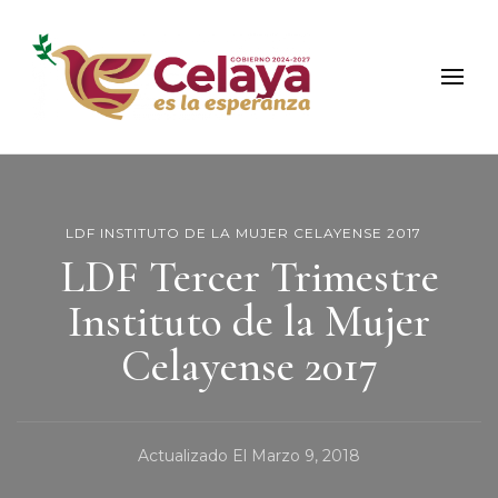
Municipio de Celaya
Portal Oficial del Municipio de Celaya
LDF INSTITUTO DE LA MUJER CELAYENSE 2017
LDF Tercer Trimestre
Instituto de la Mujer
Celayense 2017
Actualizado El
Marzo 9, 2018