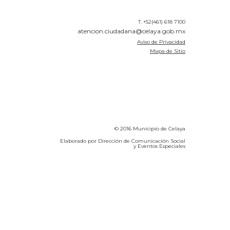
T. +52(461) 618 7100
atencion.ciudadana@celaya.gob.mx
Aviso de Privacidad
Mapa de Sitio
© 2016 Municipio de Celaya
Elaborado por Dirección de Comunicación Social
y Eventos Especiales
Calidad del Aire SEICA
COVID-19