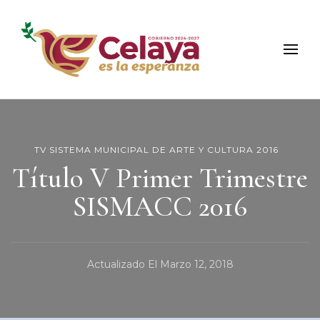
Municipio de Celaya
Portal Oficial del Municipio de Celaya
TV SISTEMA MUNICIPAL DE ARTE Y CULTURA 2016
Título V Primer Trimestre
SISMACC 2016
Actualizado El
Marzo 12, 2018