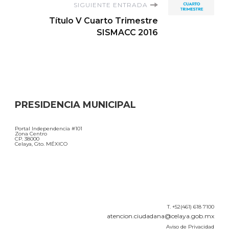
SIGUIENTE ENTRADA
entradas
Título V Cuarto Trimestre
SISMACC 2016
PRESIDENCIA MUNICIPAL
Portal Independencia #101
Zona Centro
CP. 38000
Celaya, Gto. MÉXICO
T. +52(461) 618 7100
atencion.ciudadana@celaya.gob.mx
Aviso de Privacidad