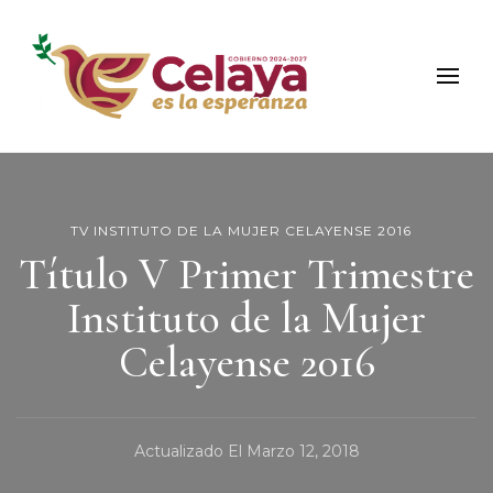
Municipio de Celaya
Portal Oficial del Municipio de Celaya
TV INSTITUTO DE LA MUJER CELAYENSE 2016
Título V Primer Trimestre
Instituto de la Mujer
Celayense 2016
Actualizado El
Marzo 12, 2018