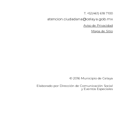
T. +52(461) 618 7100
atencion.ciudadana@celaya.gob.mx
Aviso de Privacidad
Mapa de Sitio
© 2016 Municipio de Celaya
Elaborado por Dirección de Comunicación Social
y Eventos Especiales
Calidad del Aire SEICA
COVID-19