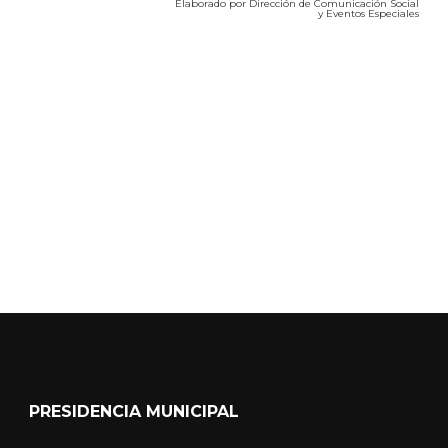
Elaborado por Dirección de Comunicación Social
y Eventos Especiales
Calidad del Aire SEICA
COVID-19
PRESIDENCIA MUNICIPAL