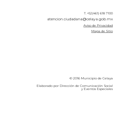
T. +52(461) 618 7100
atencion.ciudadana@celaya.gob.mx
Aviso de Privacidad
Mapa de Sitio
© 2016 Municipio de Celaya
Elaborado por Dirección de Comunicación Social
y Eventos Especiales
Calidad del Aire SEICA
COVID-19