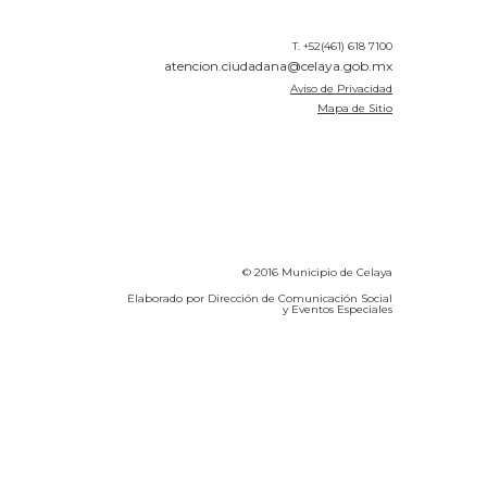
T. +52(461) 618 7100
atencion.ciudadana@celaya.gob.mx
Aviso de Privacidad
Mapa de Sitio
© 2016 Municipio de Celaya
Elaborado por Dirección de Comunicación Social
y Eventos Especiales
Calidad del Aire SEICA
COVID-19