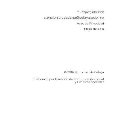
T. +52(461) 618 7100
atencion.ciudadana@celaya.gob.mx
Aviso de Privacidad
Mapa de Sitio
© 2016 Municipio de Celaya
Elaborado por Dirección de Comunicación Social
y Eventos Especiales
Calidad del Aire SEICA
COVID-19