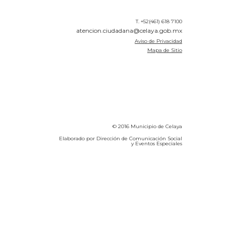
T. +52(461) 618 7100
atencion.ciudadana@celaya.gob.mx
Aviso de Privacidad
Mapa de Sitio
© 2016 Municipio de Celaya
Elaborado por Dirección de Comunicación Social
y Eventos Especiales
Calidad del Aire SEICA
COVID-19