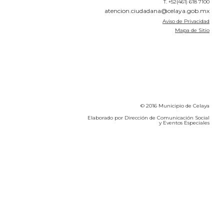
T. +52(461) 618 7100
atencion.ciudadana@celaya.gob.mx
Aviso de Privacidad
Mapa de Sitio
© 2016 Municipio de Celaya
Elaborado por Dirección de Comunicación Social
y Eventos Especiales
Calidad del Aire SEICA
COVID-19