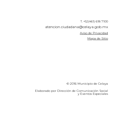
T. +52(461) 618 7100
atencion.ciudadana@celaya.gob.mx
Aviso de Privacidad
Mapa de Sitio
© 2016 Municipio de Celaya
Elaborado por Dirección de Comunicación Social
y Eventos Especiales
Calidad del Aire SEICA