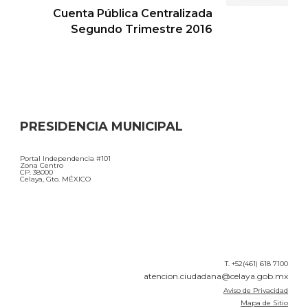
entradas
Cuenta Pública Centralizada
Segundo Trimestre 2016
PRESIDENCIA MUNICIPAL
Portal Independencia #101
Zona Centro
CP. 38000
Celaya, Gto. MÉXICO
T. +52(461) 618 7100
atencion.ciudadana@celaya.gob.mx
Aviso de Privacidad
Mapa de Sitio