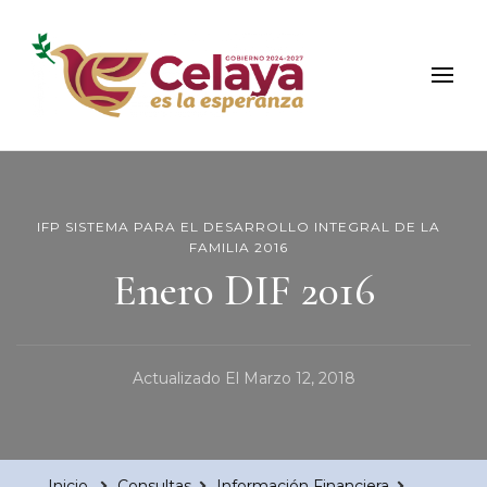
Municipio de Celaya
Portal Oficial del Municipio de Celaya
IFP SISTEMA PARA EL DESARROLLO INTEGRAL DE LA
FAMILIA 2016
Enero DIF 2016
Actualizado El
Marzo 12, 2018
Inicio
Consultas
Información Financiera