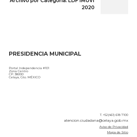
Archivo por Categoría: LDF IMUVI
2020
PRESIDENCIA MUNICIPAL
Portal Independencia #101
Zona Centro
CP. 38000
Celaya, Gto. MÉXICO
T. +52(461) 618 7100
atencion.ciudadana@celaya.gob.mx
Aviso de Privacidad
Mapa de Sitio