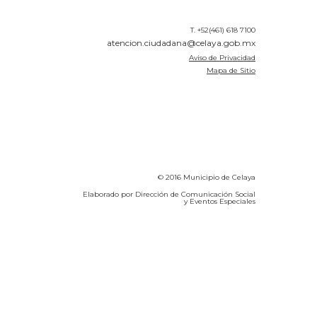
T. +52(461) 618 7100
atencion.ciudadana@celaya.gob.mx
Aviso de Privacidad
Mapa de Sitio
© 2016 Municipio de Celaya
Elaborado por Dirección de Comunicación Social
y Eventos Especiales
Calidad del Aire SEICA
COVID-19