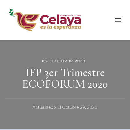
Municipio de Celaya
Portal Oficial del Municipio de Celaya
IFP ECOFÓRUM 2020
IFP 3er Trimestre
ECOFORUM 2020
Actualizado El
Octubre 29, 2020