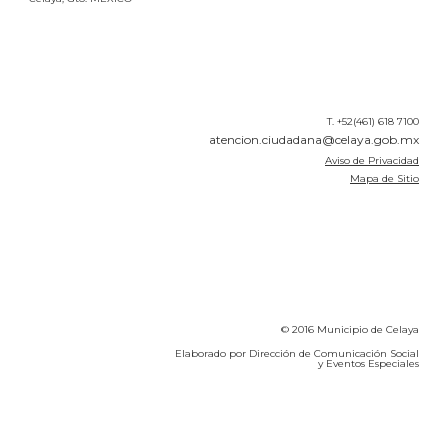
T. +52(461) 618 7100
atencion.ciudadana@celaya.gob.mx
Aviso de Privacidad
Mapa de Sitio
© 2016 Municipio de Celaya
Elaborado por Dirección de Comunicación Social
y Eventos Especiales
Calidad del Aire SEICA